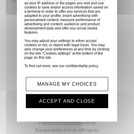
200650113
as your IP address or the pages you visit and use
cookies to save and/or access information saved on
a terminal in order to offer you services that are
adapted to your profile, insert advertising with
personalised content, measure performance of
advertising and content, audience and product
development data and offer you social media
features.
Achetez en toute confiance
You may adjust your settings to either accept
cookies or not, or object with legal basis. You may
also change your preferences at any time by clicking
Notre équipe est à votre service depuis 20 ans.
on the link “Cookies settings” at the bottom of the
page on this site.
To find out more, see our
confidentiality policy
Livraison via GLS
MANAGE MY CHOICES
Retirer vos produits
directement en magasin ou
ACCEPT AND CLOSE
faites vous livrer chez vous ou
dans les points relais de notre
partenaire GLS, partout en
France métropolitaine et en
Europe entre 24h et 48h après