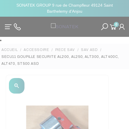
SONATEK GROUP 9 rue de Champfleur 49124 Saint
Barthelemy d'Anjou
0
ACCUEIL
ACCESSOIRE
PIECE SAV
SAV ASD
SECU11 GOUPILLE SECURITE AL200, AL250, ALT300, ALT400C,
ALT470, ST500 ASD
zoom_in