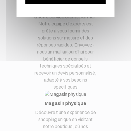
d'esprit en confiant vos
demandes techniques et devis
à notre service clients par mail.
Notre équipe d'experts est
prête à vous fournir des
solutions sur mesure et des
réponses rapides. Envoyez-
nous un mail aujourd'hui pour
bénéficier de conseils
techniques spécialisés et
recevoir un devis personnalisé,
adapté à vos besoins
spécifiques
Magasin physique
Découvrez une expérience de
shopping unique en visitant
notre boutique, où nos