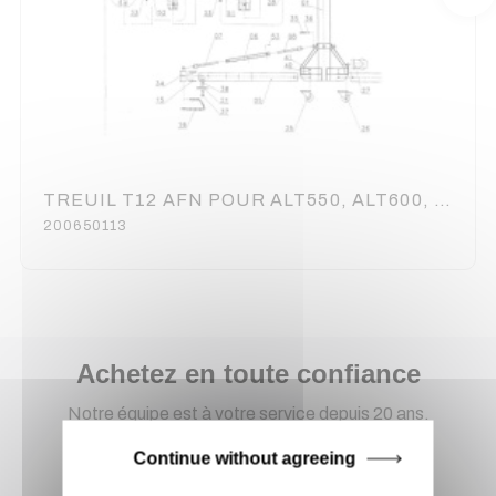
TREUIL T12 AFN POUR ALT550, ALT600, ST650 ASD (N°28)
200650113
Achetez en toute confiance
Notre équipe est à votre service depuis 20 ans.
Continue without agreeing