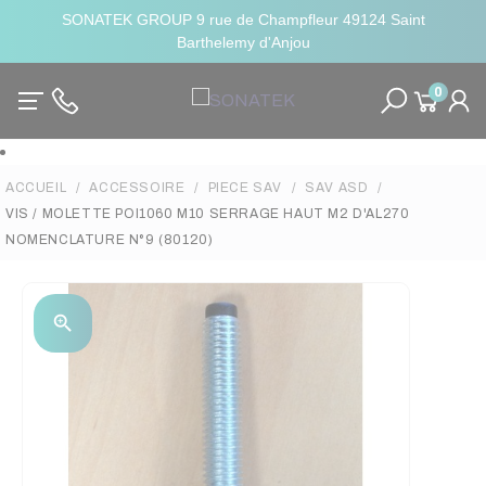
SONATEK GROUP 9 rue de Champfleur 49124 Saint
Barthelemy d'Anjou
0
ACCUEIL
ACCESSOIRE
PIECE SAV
SAV ASD
VIS / MOLETTE POI1060 M10 SERRAGE HAUT M2 D'AL270
NOMENCLATURE N°9 (80120)
zoom_in