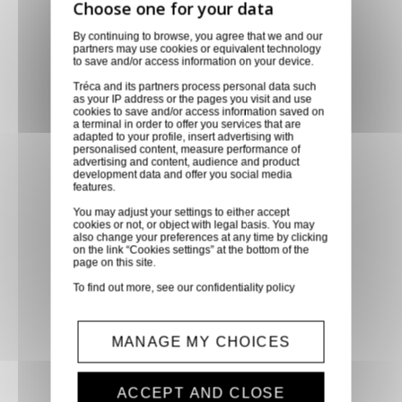
Livraison via GLS
By continuing to browse, you agree that we and our
Retirer vos produits
partners may use cookies or equivalent technology
directement en magasin ou
to save and/or access information on your device.
faites vous livrer chez vous ou
Tréca and its partners process personal data such
as your IP address or the pages you visit and use
dans les points relais de notre
cookies to save and/or access information saved on
a terminal in order to offer you services that are
partenaire GLS, partout en
adapted to your profile, insert advertising with
France métropolitaine et en
personalised content, measure performance of
advertising and content, audience and product
Europe entre 24h et 48h après
development data and offer you social media
features.
mise à disposition des produits
à notre transporteur.
You may adjust your settings to either accept
cookies or not, or object with legal basis. You may
also change your preferences at any time by clicking
on the link “Cookies settings” at the bottom of the
Paiement sécurisé
page on this site.
To find out more, see our
confidentiality policy
Paiement CB, virement,
Paypal, ...
MANAGE MY CHOICES
Service client
Optez pour la tranquillité
ACCEPT AND CLOSE