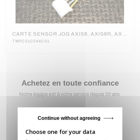
CARTE SENSOR JOG AXIS8, AXIS8R, AXIS9, AXIS9R NUMARK
TWPC01C044C01
Achetez en toute confiance
Notre équipe est à votre service depuis 20 ans.
Continue without agreeing
Livraison via GLS
Retirer vos produits
directement en magasin ou