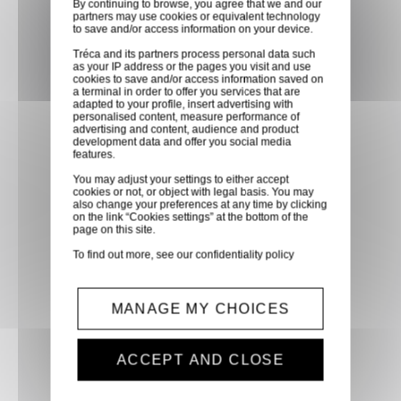
By continuing to browse, you agree that we and our
partners may use cookies or equivalent technology
faites vous livrer chez vous ou
to save and/or access information on your device.
dans les points relais de notre
Tréca and its partners process personal data such
partenaire GLS, partout en
as your IP address or the pages you visit and use
cookies to save and/or access information saved on
France métropolitaine et en
a terminal in order to offer you services that are
Europe entre 24h et 48h après
adapted to your profile, insert advertising with
personalised content, measure performance of
mise à disposition des produits
advertising and content, audience and product
development data and offer you social media
à notre transporteur.
features.
You may adjust your settings to either accept
cookies or not, or object with legal basis. You may
Paiement sécurisé
also change your preferences at any time by clicking
on the link “Cookies settings” at the bottom of the
Paiement CB, virement,
page on this site.
Paypal, ...
To find out more, see our
confidentiality policy
Service client
MANAGE MY CHOICES
Optez pour la tranquillité
d'esprit en confiant vos
ACCEPT AND CLOSE
demandes techniques et devis
à notre service clients par mail.