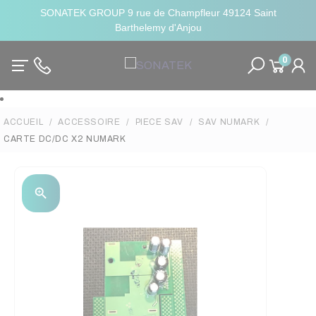
SONATEK GROUP 9 rue de Champfleur 49124 Saint
Barthelemy d'Anjou
0
ACCUEIL
ACCESSOIRE
PIECE SAV
SAV NUMARK
CARTE DC/DC X2 NUMARK
zoom_in