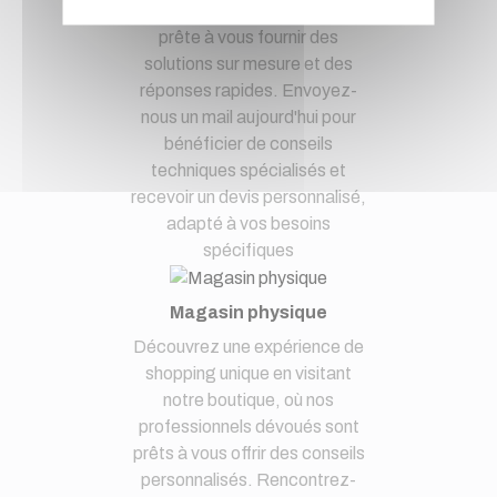
Notre équipe d'experts est
prête à vous fournir des
solutions sur mesure et des
réponses rapides. Envoyez-
nous un mail aujourd'hui pour
bénéficier de conseils
techniques spécialisés et
recevoir un devis personnalisé,
adapté à vos besoins
spécifiques
Magasin physique
Découvrez une expérience de
shopping unique en visitant
notre boutique, où nos
professionnels dévoués sont
prêts à vous offrir des conseils
personnalisés. Rencontrez-