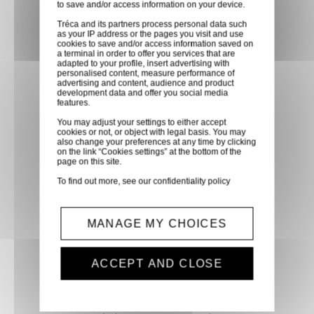
to save and/or access information on your device.
partenaire GLS, partout en
Tréca and its partners process personal data such
France métropolitaine et en
as your IP address or the pages you visit and use
cookies to save and/or access information saved on
Europe entre 24h et 48h après
a terminal in order to offer you services that are
mise à disposition des produits
adapted to your profile, insert advertising with
personalised content, measure performance of
à notre transporteur.
advertising and content, audience and product
development data and offer you social media
features.
Paiement sécurisé
You may adjust your settings to either accept
cookies or not, or object with legal basis. You may
Paiement CB, virement,
also change your preferences at any time by clicking
on the link “Cookies settings” at the bottom of the
Paypal, ...
page on this site.
To find out more, see our
confidentiality policy
Service client
Optez pour la tranquillité
MANAGE MY CHOICES
d'esprit en confiant vos
demandes techniques et devis
ACCEPT AND CLOSE
à notre service clients par mail.
Notre équipe d'experts est
prête à vous fournir des