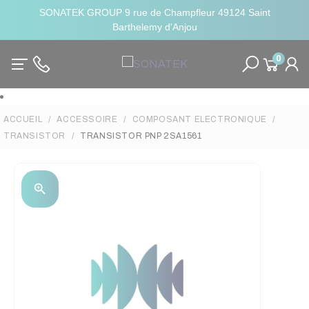
SONATEK GROUP 9 rue de Champfleur 49124 Saint
Barthelemy d'Anjou
0
ACCUEIL
ACCESSOIRE
COMPOSANT ELECTRONIQUE
TRANSISTOR
TRANSISTOR PNP 2SA1561
zoom_in