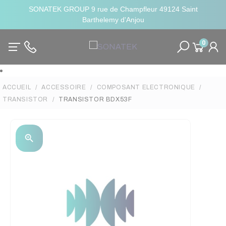
SONATEK GROUP 9 rue de Champfleur 49124 Saint
Barthelemy d'Anjou
0
ACCUEIL
ACCESSOIRE
COMPOSANT ELECTRONIQUE
TRANSISTOR
TRANSISTOR BDX53F
zoom_in