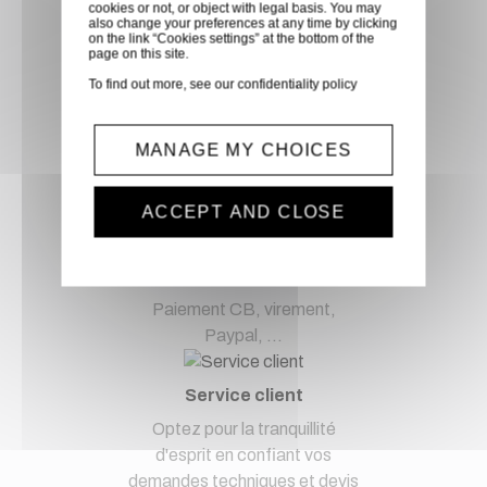
Retirer vos produits
cookies or not, or object with legal basis. You may
also change your preferences at any time by clicking
directement en magasin ou
on the link “Cookies settings” at the bottom of the
page on this site.
faites vous livrer chez vous ou
dans les points relais de notre
To find out more, see our
confidentiality policy
partenaire GLS, partout en
France métropolitaine et en
MANAGE MY CHOICES
Europe entre 24h et 48h après
mise à disposition des produits
ACCEPT AND CLOSE
à notre transporteur.
Paiement sécurisé
Paiement CB, virement,
Paypal, ...
Service client
Optez pour la tranquillité
d'esprit en confiant vos
demandes techniques et devis