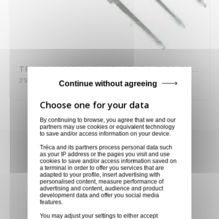
TRANSISTOR PNP 2SB1254 BOITIER TOP-3F
2SB1254
Continue without agreeing
By continuing to browse, you agree that we and our
partners may use cookies or equivalent technology
to save and/or access information on your device.
Achetez en toute confiance
Tréca and its partners process personal data such
as your IP address or the pages you visit and use
cookies to save and/or access information saved on
Notre équipe est à votre service depuis 20 ans.
a terminal in order to offer you services that are
adapted to your profile, insert advertising with
personalised content, measure performance of
advertising and content, audience and product
development data and offer you social media
features.
Livraison via GLS
You may adjust your settings to either accept