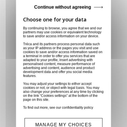
Paypal, ...
Continue without agreeing
Service client
By continuing to browse, you agree that we and our
Optez pour la tranquillité
partners may use cookies or equivalent technology
d'esprit en confiant vos
to save and/or access information on your device.
demandes techniques et devis
Tréca and its partners process personal data such
as your IP address or the pages you visit and use
à notre service clients par mail.
cookies to save and/or access information saved on
a terminal in order to offer you services that are
Notre équipe d'experts est
adapted to your profile, insert advertising with
prête à vous fournir des
personalised content, measure performance of
advertising and content, audience and product
solutions sur mesure et des
development data and offer you social media
features.
réponses rapides. Envoyez-
nous un mail aujourd'hui pour
You may adjust your settings to either accept
cookies or not, or object with legal basis. You may
bénéficier de conseils
also change your preferences at any time by clicking
on the link “Cookies settings” at the bottom of the
techniques spécialisés et
page on this site.
recevoir un devis personnalisé,
To find out more, see our
confidentiality policy
adapté à vos besoins
spécifiques
MANAGE MY CHOICES