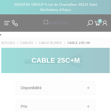
SONATEK GROUP 9 rue de Champfleur 49124 Saint
Barthelemy d'Anjou
0
ACCUEIL
CABLES
CABLE BLINDE
CABLE 25C+M
CABLE 25C+M
Disponibilité
Prix