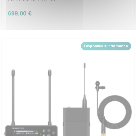
EW-DP835-SET-(Q1-6)
699,00 €
Disponible sur demande