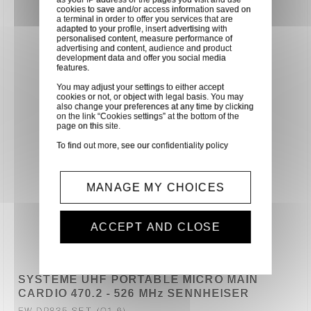
cookies to save and/or access information saved on
a terminal in order to offer you services that are
adapted to your profile, insert advertising with
personalised content, measure performance of
advertising and content, audience and product
development data and offer you social media
features.
You may adjust your settings to either accept
cookies or not, or object with legal basis. You may
also change your preferences at any time by clicking
on the link “Cookies settings” at the bottom of the
page on this site.
To find out more, see our
confidentiality policy
MANAGE MY CHOICES
ACCEPT AND CLOSE
SYSTEME UHF PORTABLE MICRO MAIN
CARDIO 470.2 - 526 MHz SENNHEISER