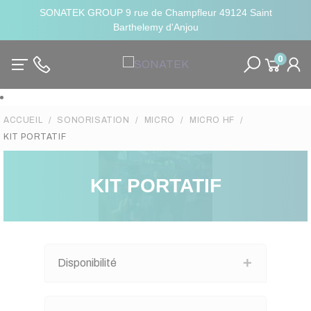
SONATEK GROUP 9 rue de Champfleur 49124 Saint
Barthelemy d'Anjou
0
ACCUEIL
SONORISATION
MICRO
MICRO HF
KIT PORTATIF
KIT PORTATIF
Disponibilité