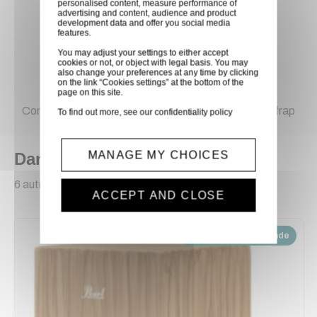
personalised content, measure performance of
Épaisseur du corps : 11 mm
advertising and content, audience and product
development data and offer you social media
Finition/esthétique : différents designs et coloris
features.
Caractère sonore
You may adjust your settings to either accept
cookies or not, or object with legal basis. You may
Aigus : brillants et claquants
also change your preferences at any time by clicking
on the link “Cookies settings” at the bottom of the
Basses : puissantes et rondes
page on this site.
Comportement : très sensible, ne nécessite pas de frap
To find out more, see our
confidentiality policy
MANAGE MY CHOICES
Dans la même catégorie
6 autres produits sélectionnés pour vous
ACCEPT AND CLOSE
Disponible sur demande