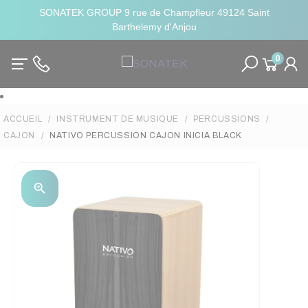
SONATEK GROUP 9 rue de Champfleur 49124 Saint
Barthelemy d'Anjou
0
ACCUEIL
INSTRUMENT DE MUSIQUE
PERCUSSIONS
CAJON
NATIVO PERCUSSION CAJON INICIA BLACK
zoom_in