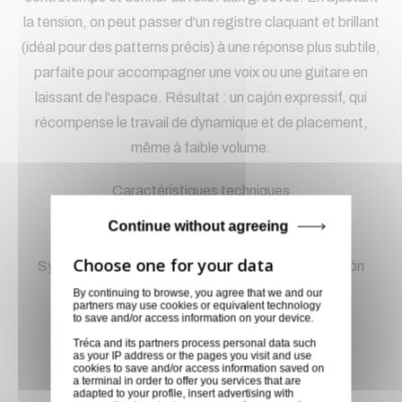
la tension, on peut passer d'un registre claquant et brillant
(idéal pour des patterns précis) à une réponse plus subtile,
parfaite pour accompagner une voix ou une guitare en
laissant de l'espace. Résultat : un cajón expressif, qui
récompense le travail de dynamique et de placement,
même à faible volume.
Caractéristiques techniques
Timbre et réglages
Continue without agreeing
Timbre : 2 cordes
Système de tension directe : situé à la base du cajón
Réglage : accessibilité par l'avant du cajón
By continuing to browse, you agree that we and our
partners may use cookies or equivalent technology
Construction et matériaux
to save and/or access information on your device.
Panneau avant : chêne multi-plis classe A
Tréca and its partners process personal data such
as your IP address or the pages you visit and use
Épaisseur du panneau avant : 3,5 mm
cookies to save and/or access information saved on
a terminal in order to offer you services that are
Corps : chêne multi-plis de classe A
adapted to your profile, insert advertising with