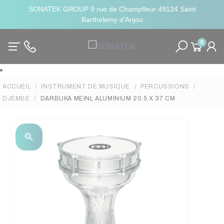
SONATEK GROUP 9 rue de Champfleur 49124 Saint
Barthelemy d'Anjou
0
ACCUEIL
INSTRUMENT DE MUSIQUE
PERCUSSIONS
DJEMBE
DARBUKA MEINL ALUMINIUM 20.5 X 37 CM
zoom_in