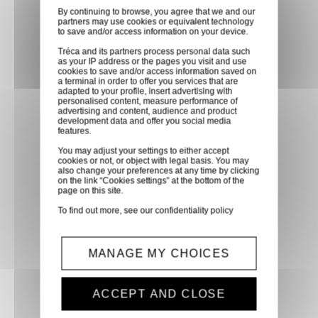
By continuing to browse, you agree that we and our
directement en magasin ou
partners may use cookies or equivalent technology
faites vous livrer chez vous ou
to save and/or access information on your device.
dans les points relais de notre
Tréca and its partners process personal data such
as your IP address or the pages you visit and use
partenaire GLS, partout en
cookies to save and/or access information saved on
a terminal in order to offer you services that are
France métropolitaine et en
adapted to your profile, insert advertising with
Europe entre 24h et 48h après
personalised content, measure performance of
advertising and content, audience and product
mise à disposition des produits
development data and offer you social media
features.
à notre transporteur.
You may adjust your settings to either accept
cookies or not, or object with legal basis. You may
also change your preferences at any time by clicking
Paiement sécurisé
on the link “Cookies settings” at the bottom of the
page on this site.
Paiement CB, virement,
To find out more, see our
confidentiality policy
Paypal, ...
Service client
MANAGE MY CHOICES
Optez pour la tranquillité
d'esprit en confiant vos
ACCEPT AND CLOSE
demandes techniques et devis