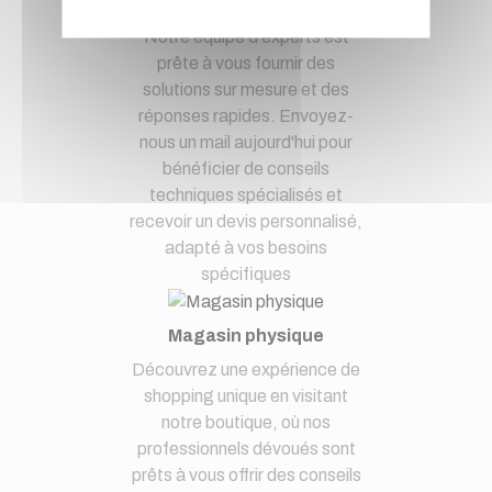
à notre service clients par mail.
Notre équipe d'experts est
prête à vous fournir des
solutions sur mesure et des
réponses rapides. Envoyez-
nous un mail aujourd'hui pour
bénéficier de conseils
techniques spécialisés et
recevoir un devis personnalisé,
adapté à vos besoins
spécifiques
Magasin physique
Découvrez une expérience de
shopping unique en visitant
notre boutique, où nos
professionnels dévoués sont
prêts à vous offrir des conseils