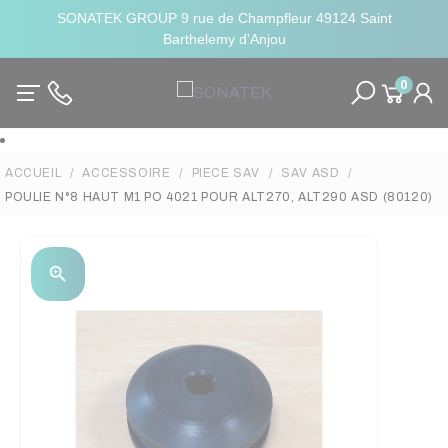
SONATEK GROUP 9 rue de Champfleur 49124 Saint
Barthelemy d'Anjou
0
ACCUEIL
ACCESSOIRE
PIECE SAV
SAV ASD
POULIE N°8 HAUT M1 PO 4021 POUR ALT270, ALT290 ASD (80120)
zoom_in