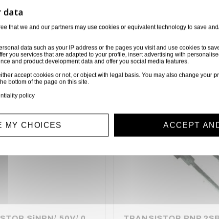
orie
6 autres produits sélectionnés pour vous
ree that we and our partners may use cookies or equivalent technology to save and
ersonal data such as your IP address or the pages you visit and use cookies to sav
ffer you services that are adapted to your profile, insert advertising with personal
ience and product development data and offer you social media features.
ither accept cookies or not, or object with legal basis. You may also change your pr
the bottom of the page on this site.
ntiality policy
 MY CHOICES
ACCEPT AN
TRANSISTOR SiNPN/ 50V/ 0.15A /0.2W / 80MHz