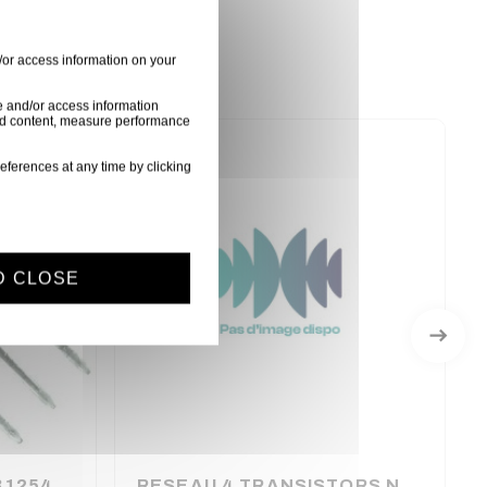
/or access information on your
e and/or access information
ised content, measure performance
eferences at any time by clicking
D CLOSE
TRANSISTOR PNP 2SB1254 BOITIER TOP-3F
RESEAU 4 TRANSISTORS NPN DARL 80V 1.5A