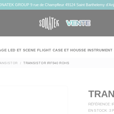
NATEK GROUP 9 rue de Champfleur 49124 Saint Barthelemy d'An
AGE LED ET SCENE
FLIGHT CASE ET HOUSSE
INSTRUMENT 
ANSISTOR
TRANSISTOR IRF540 ROHS
TRAN
RÉFÉRENCE:
I
EN STOCK :
3 