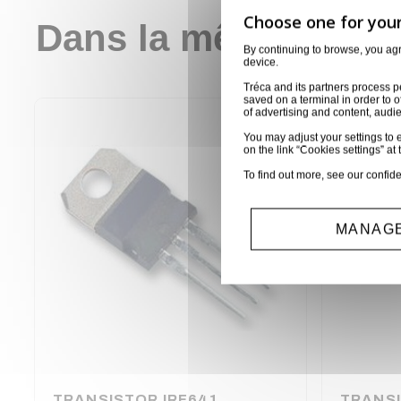
Dans la même catég
By continuing to browse, you ag
device.
Tréca and its partners process p
saved on a terminal in order to o
of advertising and content, aud
You may adjust your settings to e
on the link “Cookies settings” at 
To find out more, see our
confide
MANAGE
TRANSISTOR IRF641