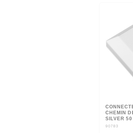
CONNECT
CHEMIN D
SILVER 5
90783