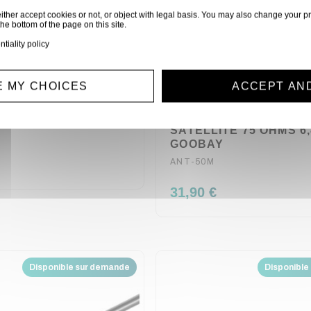
ither accept cookies or not, or object with legal basis. You may also change your pr
the bottom of the page on this site.
ntiality policy
 MY CHOICES
ACCEPT AN
NC 75 OHMS
BOBINE 50 METRES C
E 50 CM GOOBAY
COAXIAL ANTENNE PR
SATELLITE 75 OHMS 6
GOOBAY
ANT-50M
31,90 €
Disponible sur demande
Disponible