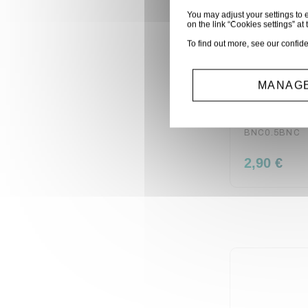
You may adjust your settings to e
on the link “Cookies settings” at 
To find out more, see our
confide
MANAGE
CORDON B
MALE/MAL
BNC0.5BNC
2,90 €