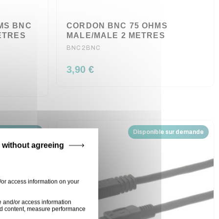
MS BNC
CORDON BNC 75 OHMS
ETRES
MALE/MALE 2 METRES
BNC2BNC
3,90 €
 sur demande
Disponible sur demande
 without agreeing
/or access information on your
e and/or access information
ised content, measure performance