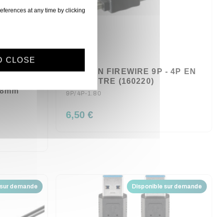
eferences at any time by clicking
D CLOSE
ABLE
CORDON FIREWIRE 9P - 4P EN
O TV
1.80 METRE (160220)
,8mm
9P/4P-1.80
6,50 €
 sur demande
Disponible sur demande